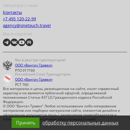
Связаться с нами
Контакты
+7 495 120-22-99
agency@onetouch.travel
Мы в соцсетях
Мы в реестре туроператоров!
ООО «Вантач Трэвел»
РТО 017160
Российский Союз Туриндустрии
ООО «Вантач Трэвел»
РСТ 760
Все материалы и цены, размещенные на сайте, носят справочный
характер и не являются публичной офертой, определяемой
положениями Статьи 437 (2) Гражданского кодекса Российской
Федерации.
© ООО "Вантач Трэвел" Любое использование либо копирование
материалов или подборки материалов сайта, элементов дизайна и
оформления допускается лишь с разрешения правообладателя и
только со ссылкой на источник: https://onetouch.travel/
Принять
обработку персональных данных